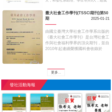
天，和發社系助理、學生等共5人，組成
些爭議議題解析其間的可能衝突，以及思
了一支號稱「台灣組隊有史以來最弱陣
想層次上可能得採取的策略。
容」走了一趟聖母峰基地營（EBC)，用
臺大社會工作學刊(TSSCI期刊)第50
「走進高山」的方式，帶我們思考——
期
2025-01-21
★為什麼人類會想爬到世界最高的山？
★那些幫忙背包、帶路的雪巴族人，他們
由國立臺灣大學社會工作學系出版的
又是怎麼看待這座神聖的山？
《臺大社會工作學刊》是台灣社會工
★登山，除了是挑戰自己，也可能是一種
作與社會福利學界的頂尖期刊，並自
理解世界的方式。
2010年起連續榮獲國科會收錄於
這篇文章不僅是一篇記錄一邊走一扁、一
TSSCI資課庫期刊名單當中，亦是國
邊喘的遊記，更深度書寫下了一路上的看
科會的期刊研究中，社工與社福學門
見、關於山、關於文化、關於人的深刻觀
中被引用次數最高的刊物。
察。
更多...
於2024年12月出版的《臺大社會工
作學刊》第50期中，本系莊曉霞教
發社活動海報
授的研究論文〈原住民族早育女性懷
孕前的生命經驗：離散、錯置與創
傷〉(與劉弘毅合著)、日宏煜副教授
的研究議題討論〈國家福利體制與原
住民族障礙者的交織身分:系統性的