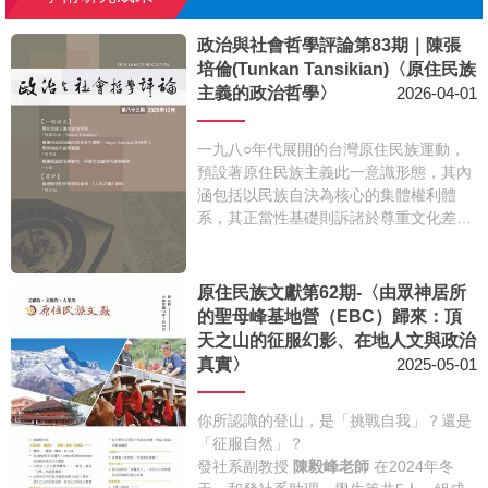
及
國際
青年
交流，促成兩校青年跨文
政治與社會哲學評論第83期｜陳張
化的對話與學習
。
培倫(Tunkan Tansikian)〈原住民族
主義的政治哲學〉
2026-04-01
一九八○年代展開的台灣原住民族運動，
預設著原住民族主義此一意識形態，其內
涵包括以民族自決為核心的集體權利體
系，其正當性基礎則訴諸於尊重文化差異
及歷史主人地位（差異文化論及歷史主權
論）。該意識形態係檢驗後續各原住民族
政策是否符合族群平等理念的重要依據。
原住民族文獻第62期-〈由眾神居所
本文從當年主要訴求文件，解析前述意識
的聖母峰基地營（EBC）歸來：頂
形態內涵，以及國家如何回應與吸納之，
天之山的征服幻影、在地人文與政治
並遂步實踐於憲政體制。此外，無論倡議
真實〉
2025-05-01
或實踐階段，以民族自決為核心的集體權
利訴求，以及差異文化論與歷史主權論這
你所認識的登山，是「挑戰自我」？還是
兩項主要理據，亦承受來自於其他人權理
「征服自然」？
念、正義標準或社會價值的挑戰，形成規
發社系副教授
陳毅峰老師
在2024年冬
範層次的可能衝突。本文亦將從近年的某