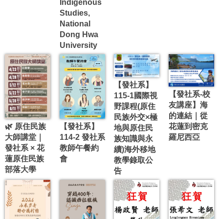
Indigenous
Studies,
National
Dong Hwa
University
【發社系】
【發社系-校
115-1國際視
友講座】海
野課程(原住
的連結｜從
民族外交×極
🌿 原住民族
【發社系】
花蓮到密克
地與原住民
大師講堂｜
114-2 發社系
羅尼西亞
族知識與永
發社系 × 花
教師午餐約
續)海外移地
蓮原住民族
會
教學錄取公
部落大學
告