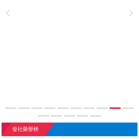
發社榮譽榜