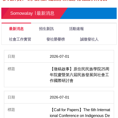
角，培養熟稔族群事務、社會工作實務現場和學術研
究的原住民與非原住民人才。我們不僅是學術單位，
Somowalay ∣ 最新消息
更像部落與大家庭，讓同學遮風避雨之餘專注發展知
識復返與文化主權的重要目標。
最新消息
招生新訊
活動速報
社會工作實習
發社榮譽榜
誠徵發社人
2026-07-01
【徵稿啟事】原住民民族學院25周
年院慶暨第六屆民族發展與社會工
作國際研討會
2026-07-01
【Call for Papers】The 6th Internat
ional Conference on Indigenous De