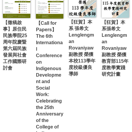
文獻回顧〉(與張恒豪、林駿杰、陳
美智等合著)的研究論文皆獲收錄其
中。
【狂賀】本
【狂賀】本
【徵稿啟
【Call for
系 張希文
系張希文
事】原住民
Papers】
Lenglengm
Lenglengm
民族學院25
The 6th
an
an
周年院慶暨
Internationa
Rovaniyaw
Rovaniyaw
第六屆民族
l
副教授 榮獲
副教授 榮獲
發展與社會
Conference
本校113學年
教育部115年
工作國際研
on
度校級優良
度教學實踐
討會
Indigenous
導師
研究計畫
Developme
nt and
Social
Work:
Celebrating
the 25th
Anniversary
of the
College of