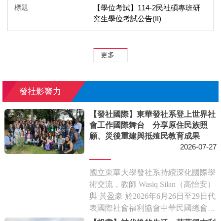
【學位考試】114-2民社碩專班研
究生學位考試公告(II)
更多...
發社影響力
【發社國際】東華發社系登上世界社
會工作國際舞台 分享原住民族照
顧、災後重建與抵殖民教育成果
2026-07-27
國立東華大學發社系持續深化國際學
術交流，教師
Wasiq Silan
（高怡安）
與
黃盈豪
於2026年6月26日至29日代
表國際社會福利協會中華民國總會
（ICSW Taiwan）赴肯亞奈洛比，參