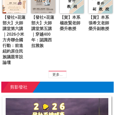
【發社×花蓮
【發社×花蓮
【賀】本系
【賀】本系
部大】大師
部大】大師
楊政賢老師
張希文老師
講堂第六講
講堂第五講
榮升教授
榮升副教授
｜2026小米
｜穿越400
方舟聯合國
年：認識西
行動：前進
拉雅族
紐約原住民
族議題常設
論壇
更多...
剪影發社