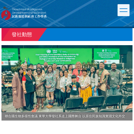
跳
到
主
要
內
發社動態
容
區
災害治理的新路徑：發社系辦理「災後重建與防救災論壇」以在地視角與社工專業共
議花東原鄉的韌性與未來