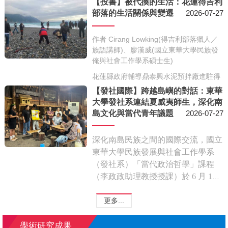
【投書】被代換的生活：花蓮得吉利
與「世界社會工作、教育與社會發展
部落的生活關係與變遷
2026-07-27
聯合大會」（SWSD 2026），分享臺
灣在原住民族照顧、災後重建及抵殖
作者 Cirang Lowking(得吉利部落獵人／
民社會工作教育等領域的研究與實踐
族語講師)、廖漢威(國立東華大學民族發
成果，向國際展現臺灣社會工作的多
俺與社會工作學系碩士生)
元經驗與原住民族觀點。
花蓮縣政府輔導鼎泰興水泥預拌廠進駐得
吉利部落，將兩塊原保地變更為乙種工業
【發社國際】跨越島嶼的對話：東華
用地，並於 2023 年核發使用執照，使廠
大學發社系連結夏威夷師生，深化南
商得以營運。其中，並未經過部落的知情
島文化與當代青年議題
2026-07-27
同意。
地圖看起來還是一樣，然而在族人、國家
深化南島民族之間的國際交流，國立
或企業眼中，這片空間卻呈現出不同的關
東華大學民族發展與社會工作學系
心、理解與活動傾向。
（發社系）「當代政治哲學」課程
（李政政
助理教授
授課）於 6 月 11
日邀請來自夏威夷 Pacific and Asia
Council（PAAC）的 24 位師生蒞臨
更多...
原民院交流
，由發社系
課程學生擔任
文化大使，
透過
走讀
東華大學原民院
學術研究成果