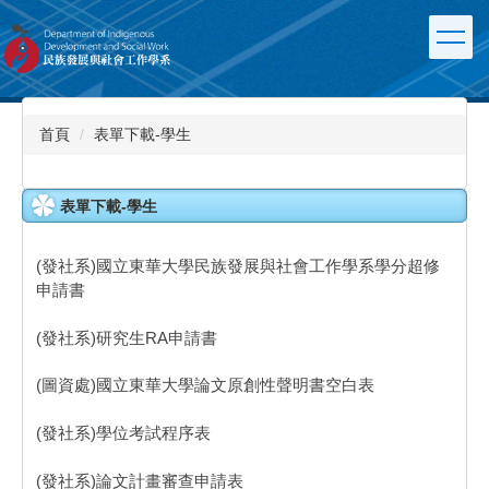
跳
到
主
要
內
容
首頁
表單下載-學生
區
表單下載-學生
(發社系)國立東華大學民族發展與社會工作學系學分超修
申請書
(發社系)研究生RA申請書
(圖資處)國立東華大學論文原創性聲明書空白表
(發社系)學位考試程序表
(發社系)論文計畫審查申請表