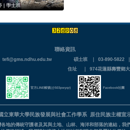
 | 學士班
聯絡資訊
 ｜ tefi@gms.ndhu.edu.tw
碩士班 ｜ 03-890-5822 ｜ 
890-0202
住址 ｜ 974花蓮縣壽豐鄉大
官方LINE帳號(@503pwyqr)
Facebook社團
國立東華大學民族發展與社會工作學系
原住民族主權宣
灣各地的傳統守護者及其與土地、山林、海洋和部落的連結，我