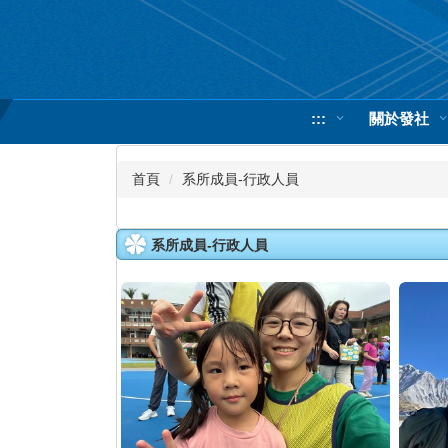
跳
到
主
要
內
:::
關於發社
容
區
首頁
系所成員-行政人員
系所成員-行政人員